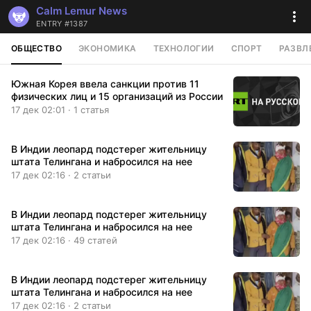
Calm Lemur News
ENTRY #1387
ОБЩЕСТВО
ЭКОНОМИКА
ТЕХНОЛОГИИ
СПОРТ
РАЗВЛ
Южная Корея ввела санкции против 11
физических лиц и 15 организаций из России
17 дек 02:01 · 1 статья
В Индии леопард подстерег жительницу
штата Телингана и набросился на нее
17 дек 02:16 · 2 статьи
В Индии леопард подстерег жительницу
штата Телингана и набросился на нее
17 дек 02:16 · 49 статей
В Индии леопард подстерег жительницу
штата Телингана и набросился на нее
17 дек 02:16 · 2 статьи